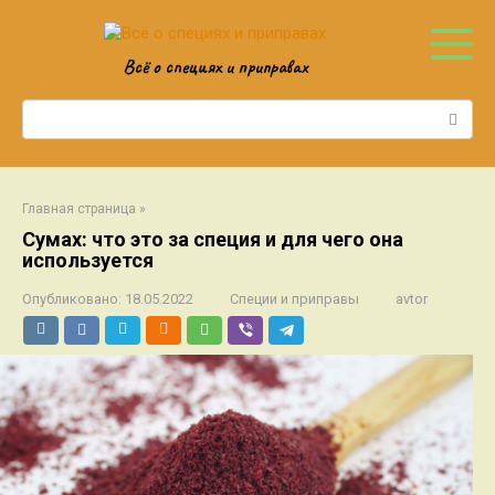
Перейти
к
контенту
Всё о специях и приправах
Поиск:
Главная страница
»
Сумах: что это за специя и для чего она
используется
Опубликовано:
18.05.2022
Специи и приправы
avtor